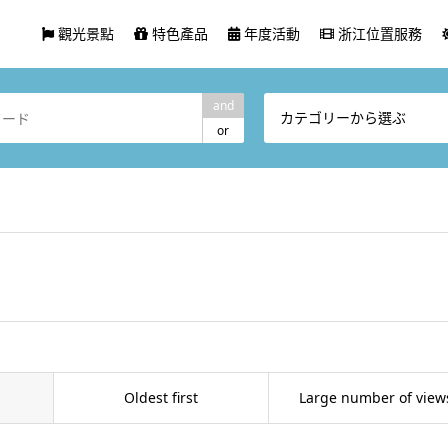
觀光景點
特色產品
年度活動
浙江位置服務
and
カテゴリーから選ぶ
or
Oldest first
Large number of view