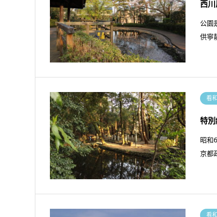
西川
公園
供寧
看
特別
昭和
京都
看