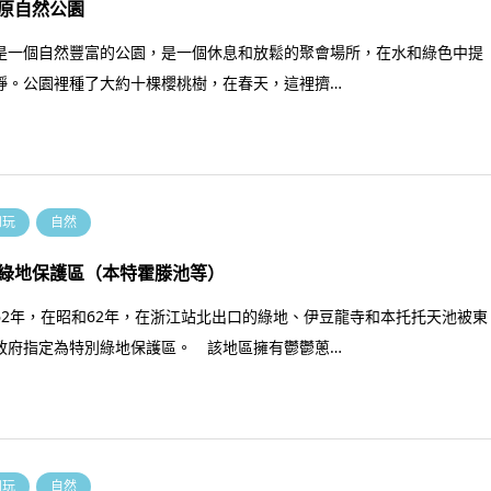
原自然公園
是一個自然豐富的公園，是一個休息和放鬆的聚會場所，在水和綠色中提
靜。公園裡種了大約十棵櫻桃樹，在春天，這裡擠…
和玩
自然
綠地保護區（本特霍滕池等）
62年，在昭和62年，在浙江站北出口的綠地、伊豆龍寺和本托托天池被東
政府指定為特別綠地保護區。 該地區擁有鬱鬱蔥…
和玩
自然