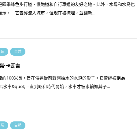
是四季綠色步行道、慢跑道和自行車道的友好之地。此外，水母和水鳥也
顯示。 它曾經流入城市，但現在被掩埋，並翻新…
和玩
自然
諾·卡瓦吉
流約100米長，旨在傳達從前野河抽水的水道的影子。它曾經被稱為
ot;水車&quot;。直到昭和時代開始，水車才被水輪如其子…
和玩
自然