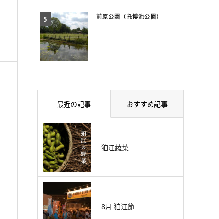
前原公園（托博池公園）
最近の記事
おすすめ記事
狛江蔬菜
8月 狛江節