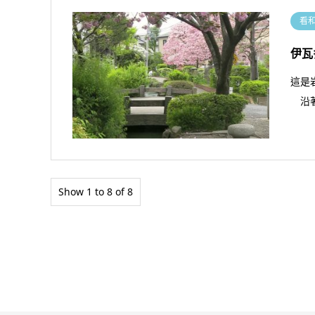
看
伊瓦
這是
沿著
Show 1 to 8 of 8