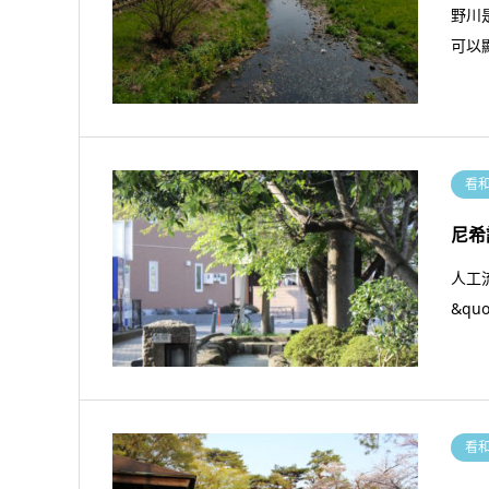
野川
可以
看
尼希
人工
&qu
看