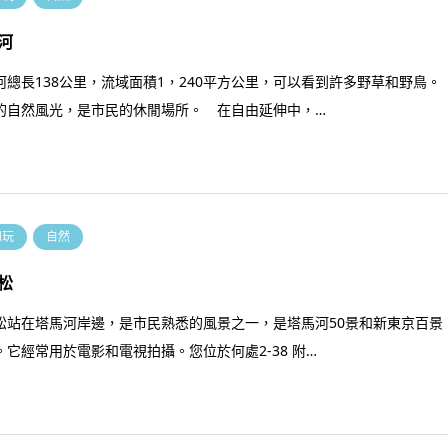
河
河總長138公里，流域面積1，240平方公里，可以看到許多野草和野鳥。
的自然風光，是市民的休閒場所。 在自由延伸中，…
和玩
自然
松
松站在塔馬河岸邊，是市民熟悉的風景之一，是塔馬河50景和新東京百景
。它經常用於電影和電視拍攝。您位於何處2-38 附…