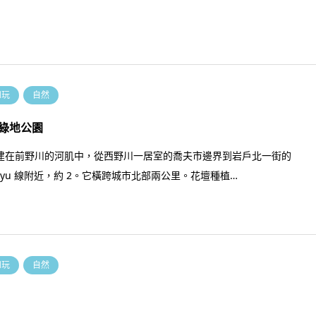
和玩
自然
綠地公園
建在前野川的河肌中，從西野川一居室的喬夫市邊界到岩戶北一街的
akyu 線附近，約 2。它橫跨城市北部兩公里。花壇種植…
和玩
自然