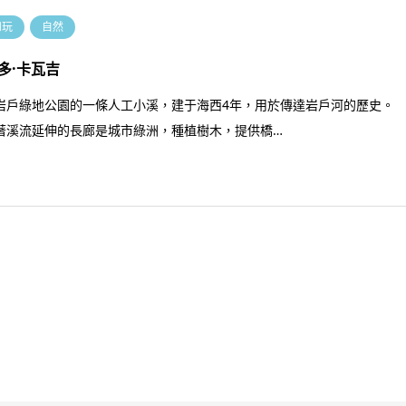
和玩
自然
多·卡瓦吉
岩戶綠地公園的一條人工小溪，建于海西4年，用於傳達岩戶河的歷史。
溪流延伸的長廊是城市綠洲，種植樹木，提供橋…