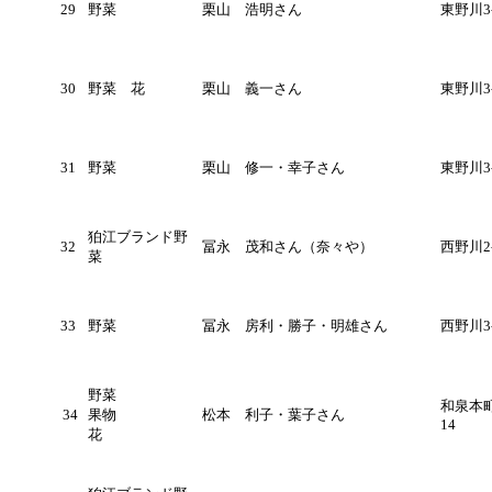
29
野菜
栗山 浩明さん
東野川3-
30
野菜 花
栗山 義一さん
東野川3-
31
野菜
栗山 修一・幸子さん
東野川3
狛江ブランド野
32
冨永 茂和さん（奈々や）
西野川2-
菜
33
野菜
冨永 房利・勝子・明雄さん
西野川3-
野菜
和泉本町3
34
果物
松本 利子・葉子さん
14
花