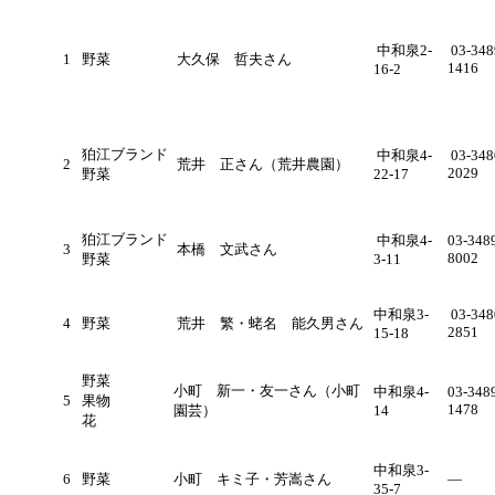
中和泉2-
03-348
1
野菜
大久保 哲夫さん
1416
16-2
狛江ブランド
中和泉4-
03-348
2
荒井 正さん（荒井農園）
2029
野菜
22-17
狛江ブランド
中和泉4-
03-348
3
本橋 文武さん
8002
野菜
3-11
中和泉3-
03-348
4
野菜
荒井 繁・蛯名 能久男さん
2851
15-18
野菜
小町 新一・友一さん（小町
中和泉4-
03-348
5
果物
1478
園芸）
14
花
中和泉3-
6
野菜
小町 キミ子・芳嵩さん
―
35-7