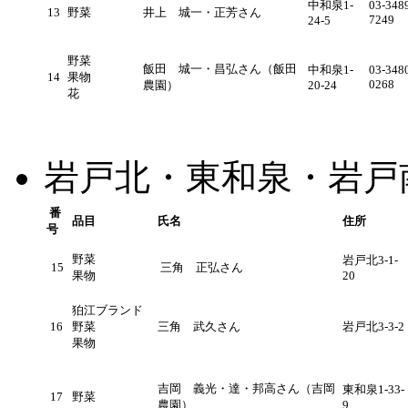
中和泉1-
03-348
13
野菜
井上 城一・正芳さん
7249
24-5
野菜
飯田 城一・昌弘さん（飯田
中和泉1-
03-348
14
果物
0268
農園）
20-24
花
岩戸北・東和泉・岩戸
番
品目
氏名
住所
号
野菜
岩戸北3-1-
15
三角 正弘さん
果物
20
狛江ブランド
16
野菜
三角 武久さん
岩戸北3-3-2
果物
吉岡 義光・達・邦高さん（吉岡
東和泉1-33-
17
野菜
農園）
9