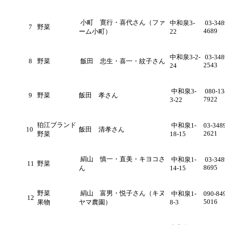
小町 寛行・喜代さん（ファ
中和泉3-
03-348
7
野菜
4689
ーム小町）
22
中和泉3-2-
03-348
8
野菜
飯田 忠生・喜一・紋子さん
2543
24
中和泉3-
080-13
9
野菜
飯田 孝さん
7922
3-22
狛江ブランド
中和泉1-
03-348
10
飯田 清孝さん
2621
野菜
18-15
絹山 慎一・直美・キヨコさ
中和泉1-
03-348
11
野菜
8695
ん
14-15
野菜
絹山 富男・悦子さん（キヌ
中和泉1-
090-84
12
5016
果物
ヤマ農園）
8-3