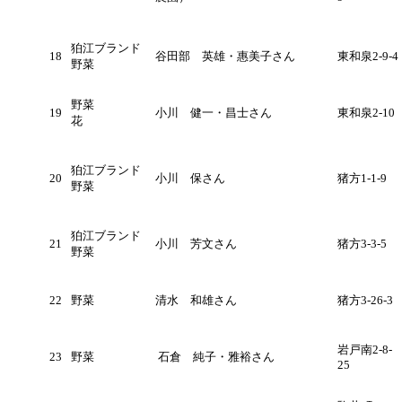
狛江ブランド
18
谷田部 英雄・惠美子さん
東和泉2-9-4
野菜
野菜
19
小川 健一・昌士さん
東和泉2-10
花
狛江ブランド
20
小川 保さん
猪方1-1-9
野菜
狛江ブランド
21
小川 芳文さん
猪方3-3-5
野菜
22
野菜
清水 和雄さん
猪方3-26-3
岩戸南2-8-
23
野菜
石倉 純子・雅裕さん
25