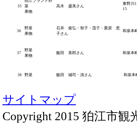
狛江ブランド野
東野川1-
35
菜
高木 盛美さん
15
果物
野菜
石井 俊弘・智子・茂子・栗原 恵
36
和泉本町2
果物
子さん
野菜
37
飯田 美郎さん
和泉本町
果物
38
野菜
飯田 城司・清さん
和泉本町
サイトマップ
Copyright 2015 狛江市観光協