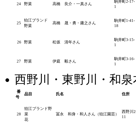
駒井町2-17-
24
野菜
高橋 良介・一真さん
1
狛江ブランド
駒井町1-41-
25
高橋 晟・勇・庸之さん
野菜
18
駒井町3-15-
26
野菜
松坂 清年さん
1
駒井町3-16-
27
野菜
伊庭 毅さん
1
西野川・東野川・和泉
番
品目
氏名
住所
号
狛江ブランド野
西野川2-
28
菜
冨永 和身・和人さん（狛江園芸）
11
花