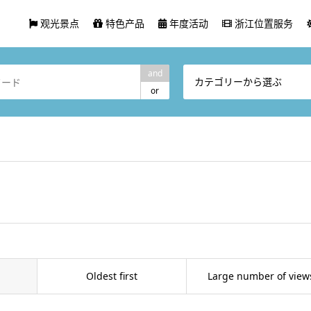
观光景点
特色产品
年度活动
浙江位置服务
and
カテゴリーから選ぶ
or
Oldest first
Large number of view