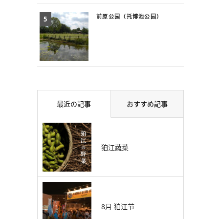
前原公园（托博池公园）
最近の記事
おすすめ記事
狛江蔬菜
8月 狛江节