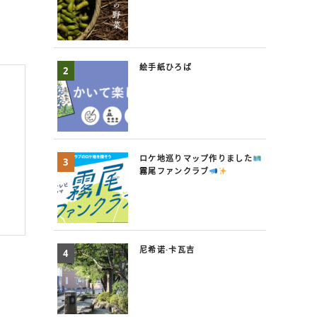
絵手紙ひろば
ロケ地巡りマップ作りました
霧尾ファンクラブ
尼希诺·卡瓦吉