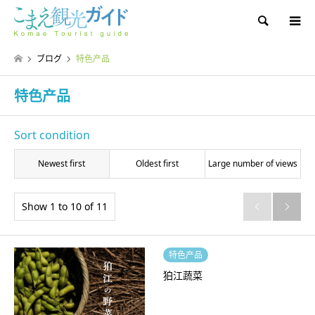
Search
ブログ
特色产品
特色产品
Sort condition
Newest first
Oldest first
Large number of views
Show 1 to 10 of 11


特色产品
狛江蔬菜