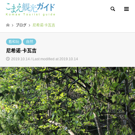
Search
ブログ
尼希诺·卡瓦吉
看和玩
自然
尼希诺·卡瓦吉
2019.10.14 / Last modified at 2019.10.14