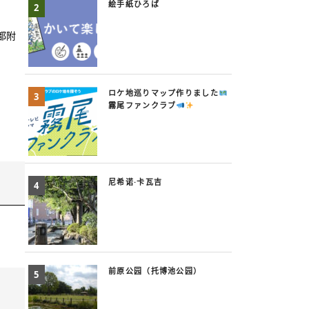
絵手紙ひろば
都附
ロケ地巡りマップ作りました
霧尾ファンクラブ
尼希诺·卡瓦吉
前原公园（托博池公园）