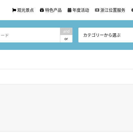
观光景点
特色产品
年度活动
浙江位置服务
and
カテゴリーから選ぶ
or