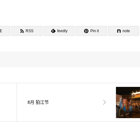
NE
RSS
feedly
Pin it
note
8月 狛江节