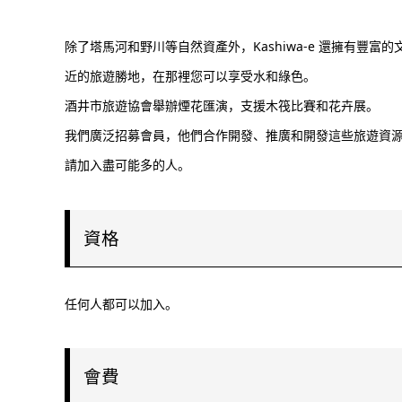
除了塔馬河和野川等自然資產外，Kashiwa-e 還擁有豐富的
近的旅遊勝地，在那裡您可以享受水和綠色。
酒井市旅遊協會舉辦煙花匯演，支援木筏比賽和花卉展。
我們廣泛招募會員，他們合作開發、推廣和開發這些旅遊資
請加入盡可能多的人。
資格
任何人都可以加入。
會費