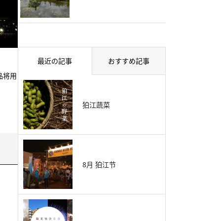
最近の記事
おすすめ記事
品将用
狛江蔬菜
8月 狛江节