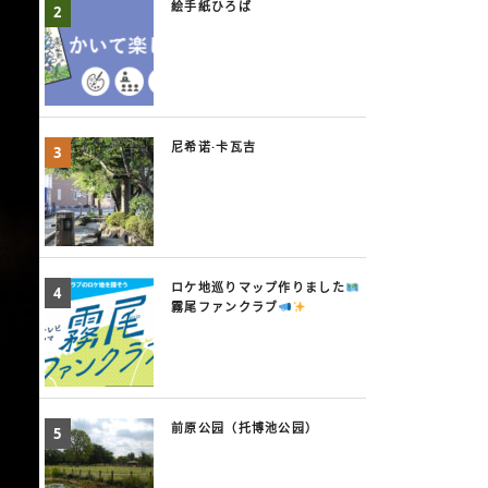
絵手紙ひろば
尼希诺·卡瓦吉
ロケ地巡りマップ作りました
霧尾ファンクラブ
前原公园（托博池公园）