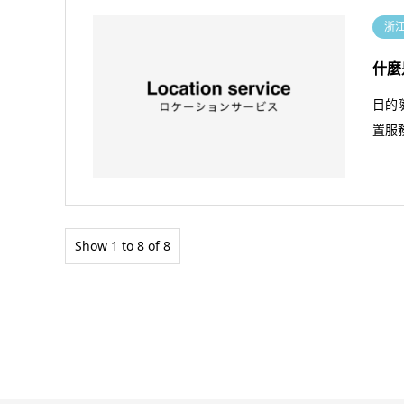
浙
什麼
目的
置服
Show 1 to 8 of 8