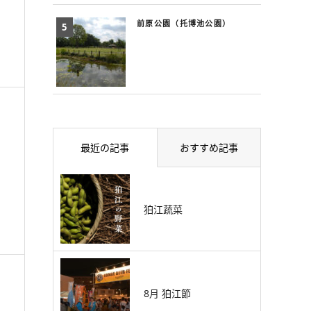
前原公園（托博池公園）
最近の記事
おすすめ記事
狛江蔬菜
8月 狛江節