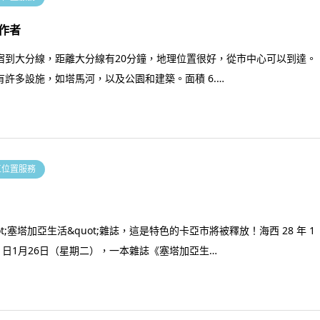
作者
宿到大分線，距離大分線有20分鐘，地理位置很好，從市中心可以到達。
有許多設施，如塔馬河，以及公園和建築。面積 6.…
江位置服務
ot;塞塔加亞生活&quot;雜誌，這是特色的卡亞市將被釋放！海西 28 年 1
29 日1月26日（星期二），一本雜誌《塞塔加亞生…