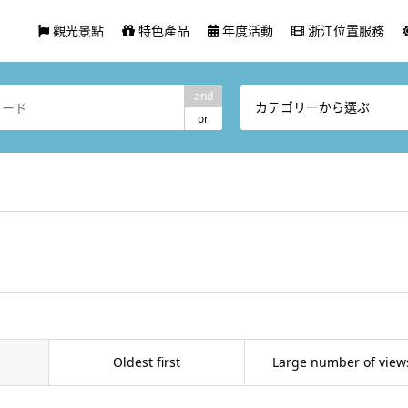
觀光景點
特色產品
年度活動
浙江位置服務
and
カテゴリーから選ぶ
or
Oldest first
Large number of view