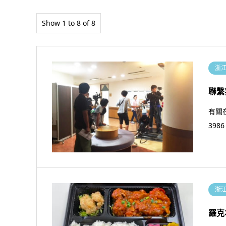
Show 1 to 8 of 8
浙
聯繫
有關
39
浙
羅克