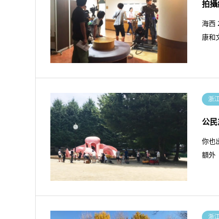
拍攝
海西 
康和
浙
公民
你也
額外
浙