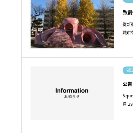
致創
從新
城市
浙
公告
&qu
月 