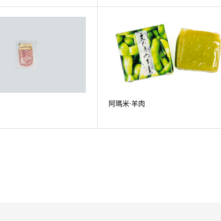
阿瑪米·羊肉