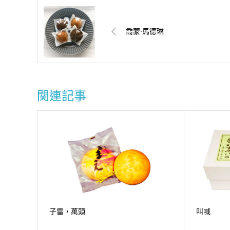
喬蒙·馬德琳
関連記事
子雷，萬頭
叫喊