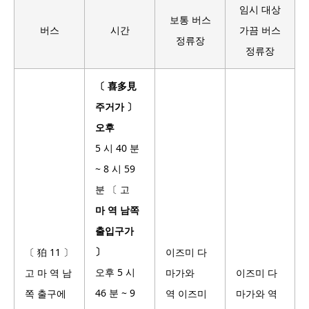
임시 대상
보통 버스
버스
시간
가끔 버스
정류장
정류장
〔 喜多見
주거가 〕
오후
5 시 40 분
~ 8 시 59
분 〔 고
마 역 남쪽
출입구가
〕
〔 狛 11 〕
이즈미 다
오후 5 시
고 마 역 남
마가와
이즈미 다
46 분 ~ 9
쪽 출구에
역 이즈미
마가와 역