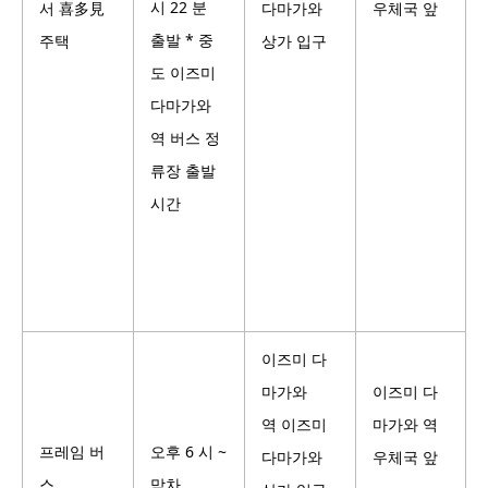
시 22 분
서 喜多見
다마가와
우체국 앞
출발 * 중
주택
상가 입구
도 이즈미
다마가와
역 버스 정
류장 출발
시간
이즈미 다
마가와
이즈미 다
역 이즈미
마가와 역
프레임 버
오후 6 시 ~
다마가와
우체국 앞
스
막차