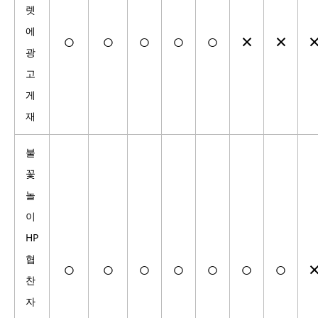
렛
에
○
○
○
○
○
×
×
광
고
게
재
불
꽃
놀
이
HP
협
○
○
○
○
○
○
○
찬
자