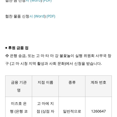
협찬 금 신청
서 (Word
)
(PDF)
협찬 물품 신청
서 (Word
)
(PDF)
￭ 후원 금품 접
수
은행 송금, 또는 고 마 타 마 강 불꽃놀이 실행 위원회 사무국 창
구 (고 마 시청 지역 활성과 사회 문화)에서 신청을 받습니다.
금융 기관
지점 이름
종류
계좌 번호
명
미즈호 은
고 마에 지
행 (은행 코
점 (상점 자
일반적으로
1260647