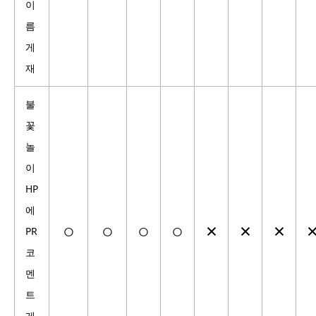
이
름
게
재
불
꽃
놀
이
HP
에
○
○
○
○
×
×
×
PR
코
멘
트
게