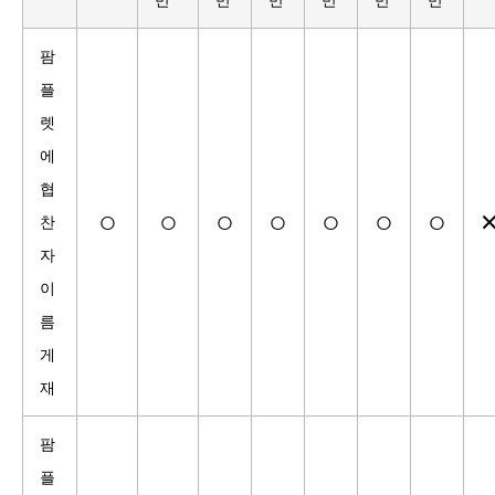
팜
플
렛
에
협
○
○
○
○
○
○
○
찬
자
이
름
게
재
팜
플