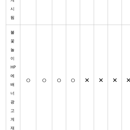
시
됨
불
꽃
놀
이
HP
에
○
○
○
○
×
×
×
배
너
광
고
게
재