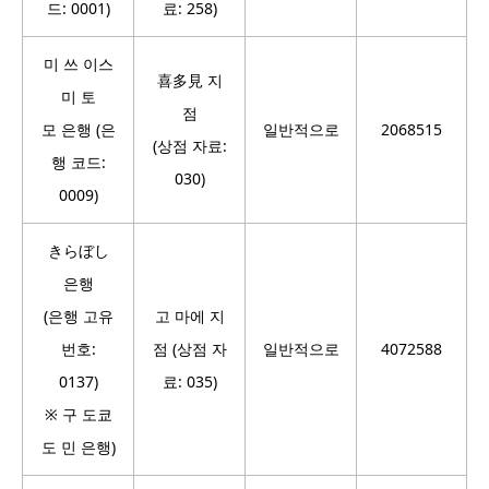
드: 0001)
료: 258)
미 쓰 이스
喜多見 지
미 토
점
모 은행 (은
일반적으로
2068515
(상점 자료:
행 코드:
030)
0009)
きらぼし
은행
(은행 고유
고 마에 지
번호:
점 (상점 자
일반적으로
4072588
0137)
료: 035)
※ 구 도쿄
도 민 은행)