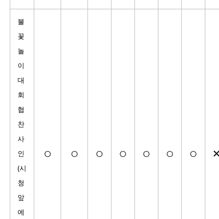
불
꽃
놀
이
대
회
협
찬
사
○
○
○
○
○
○
○
인
(시
청
앞
에