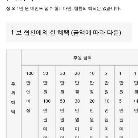
상 ※ 1만 원 미만도 접수 합니다만, 협찬의 혜택은 없습니다.
1 보 협찬에의 한 혜택 (금액에 따라 다름)
후원 금액
100
50
30
20
10
5
1
1
만
만
만
만
만
만
만
후
엔
원
원
원
원
원
원
원
이
100
50
30
20
10
5
혜
상
만
만
만
만
만
만
택
원
원
원
원
원
원
미
미
미
미
미
미
만
만
만
만
만
만