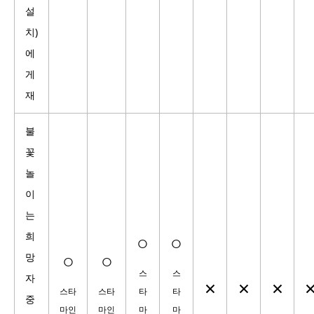
설
치)
에
게
재
불
꽃
놀
이
는
희
○
○
○
○
망
스
스
자
×
×
×
스타
스타
타
타
중
마인
마인
마
마