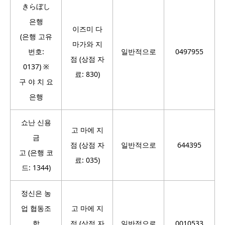
きらぼし
은행
이즈미 다
(은행 고유
마가와 지
번호:
일반적으로
0497955
점 (상점 자
0137) ※
료: 830)
구 야 치 요
은행
쇼난 신용
고 마에 지
금
점 (상점 자
일반적으로
644395
고 (은행 코
료: 035)
드: 1344)
정신은 농
업 협동조
고 마에 지
합
점 (상점 자
일반적으로
0010533