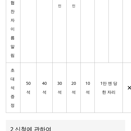
협
인
인
찬
자
이
름
알
림
초
대
50
40
30
20
10
1만 엔 당
석
석
석
석
석
석
한 자리
증
정
2 신청에 관하여