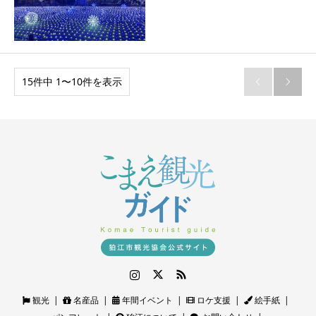
15件中 1〜10件を表示


Instagram
Twitter
RSS
観光
名産品
年間イベント
ロケ支援
絵手紙