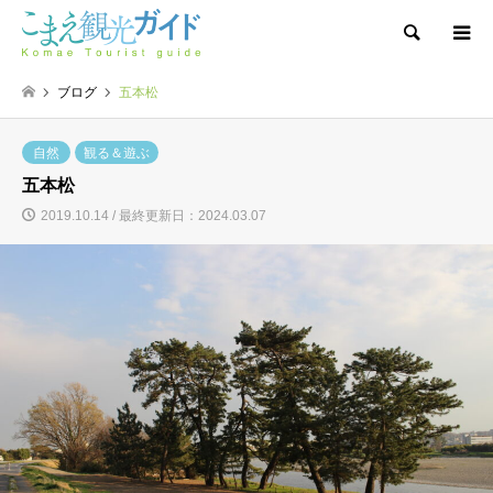
検索
ブログ
五本松
自然
観る＆遊ぶ
五本松
2019.10.14 / 最終更新日：2024.03.07