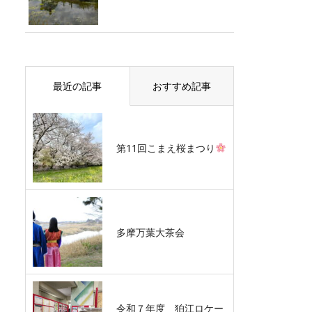
最近の記事
おすすめ記事
第11回こまえ桜まつり
多摩万葉大茶会
令和７年度 狛江ロケー