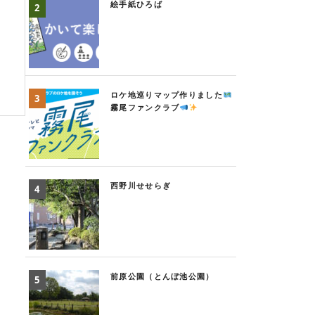
絵手紙ひろば
ロケ地巡りマップ作りました
霧尾ファンクラブ
西野川せせらぎ
前原公園（とんぼ池公園）