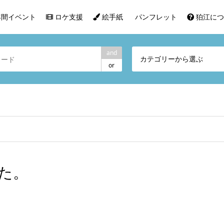
間イベント
ロケ支援
絵手紙
パンフレット
狛江につ
and
カテゴリーから選ぶ
or
た。