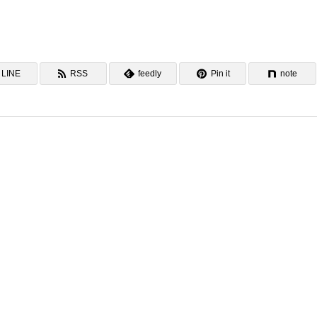
LINE
RSS
feedly
Pin it
note