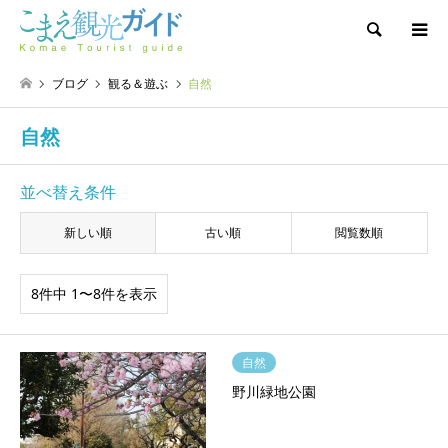
検索
ブログ
観る＆遊ぶ
自然
自然
並べ替え条件
新しい順
古い順
閲覧数順
8件中 1〜8件を表示
自然
野川緑地公園