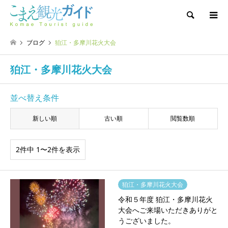
検索
ブログ
狛江・多摩川花火大会
狛江・多摩川花火大会
並べ替え条件
新しい順
古い順
閲覧数順
2件中 1〜2件を表示
狛江・多摩川花火大会
令和５年度 狛江・多摩川花火
大会へご来場いただきありがと
うございました。