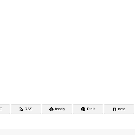
NE
RSS
feedly
Pin it
note