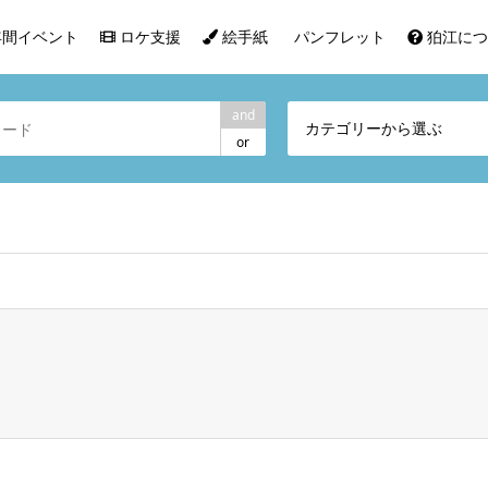
間イベント
ロケ支援
絵手紙
パンフレット
狛江につ
and
カテゴリーから選ぶ
or