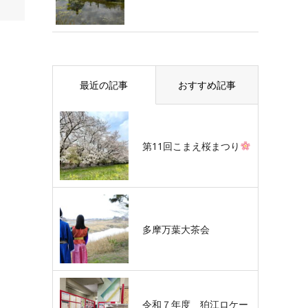
最近の記事
おすすめ記事
第11回こまえ桜まつり
多摩万葉大茶会
令和７年度 狛江ロケー