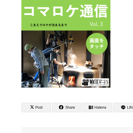
Post
Share
Hatena
LI