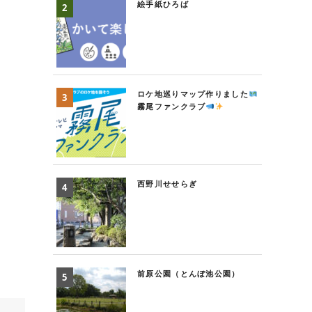
絵手紙ひろば
ロケ地巡りマップ作りました
霧尾ファンクラブ
西野川せせらぎ
前原公園（とんぼ池公園）