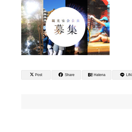
Post
Share
Hatena
LI