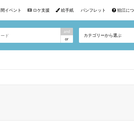
間イベント
ロケ支援
絵手紙
パンフレット
狛江につ
and
カテゴリーから選ぶ
or