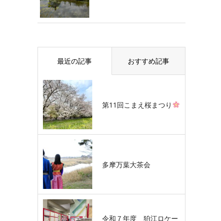
最近の記事
おすすめ記事
第11回こまえ桜まつり
多摩万葉大茶会
令和７年度 狛江ロケー