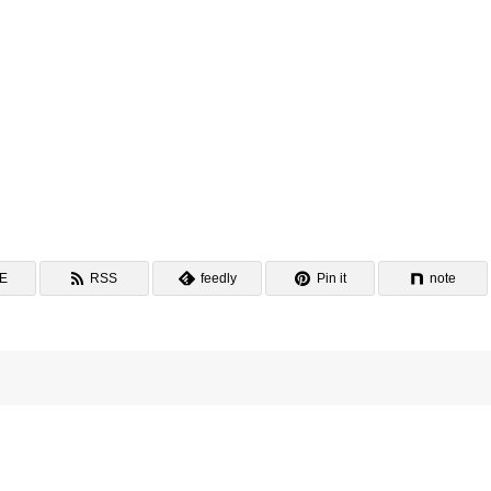
NE
RSS
feedly
Pin it
note