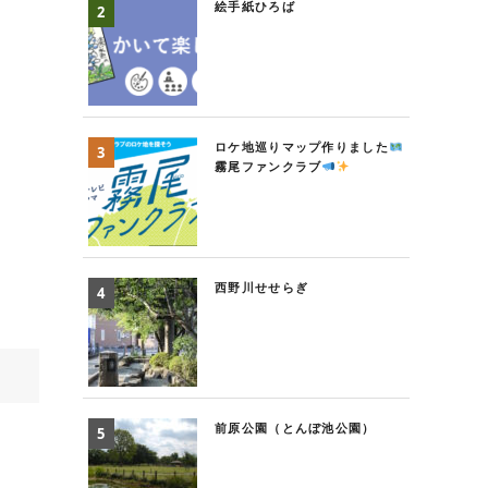
絵手紙ひろば
ロケ地巡りマップ作りました
霧尾ファンクラブ
西野川せせらぎ
前原公園（とんぼ池公園）