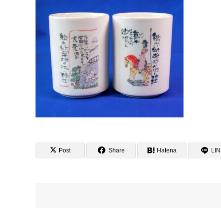
Post
Share
Hatena
LI