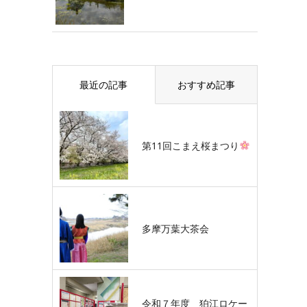
最近の記事
おすすめ記事
第11回こまえ桜まつり
多摩万葉大茶会
令和７年度 狛江ロケー