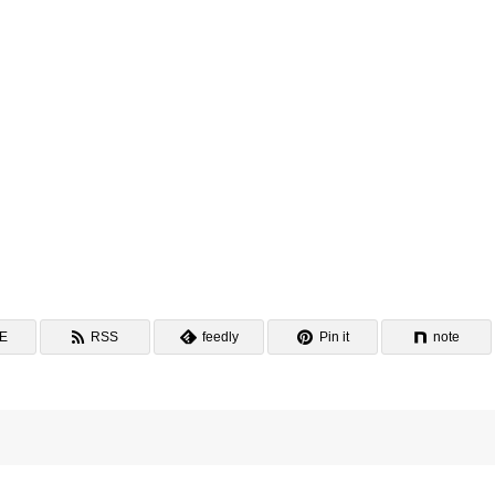
NE
RSS
feedly
Pin it
note