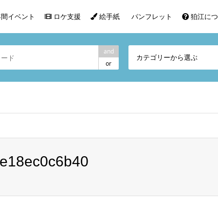
間イベント
ロケ支援
絵手紙
パンフレット
狛江につ
and
カテゴリーから選ぶ
or
2e18ec0c6b40