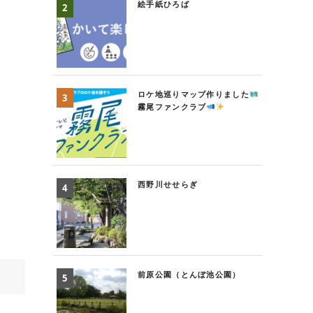
絵手紙ひろば
ロケ地巡りマップ作りました
霧尾ファンクラブ
西野川せせらぎ
前原公園（とんぼ池公園）