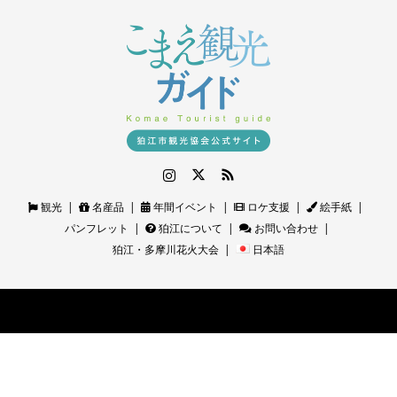
Instagram
Twitter
RSS
観光
名産品
年間イベント
ロケ支援
絵手紙
パンフレット
狛江について
お問い合わせ
狛江・多摩川花火大会
日本語
©
狛江観光ガイド｜狛江市観光協会公式サイト
. All Rights Reserved.