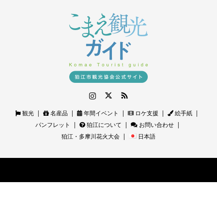
Instagram
Twitter
RSS
観光
名産品
年間イベント
ロケ支援
絵手紙
パンフレット
狛江について
お問い合わせ
狛江・多摩川花火大会
日本語
©
狛江観光ガイド｜狛江市観光協会公式サイト
. All Rights Reserved.