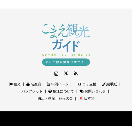
Instagram
Twitter
RSS
観光
名産品
年間イベント
ロケ支援
絵手紙
パンフレット
狛江について
お問い合わせ
狛江・多摩川花火大会
日本語
©
狛江観光ガイド｜狛江市観光協会公式サイト
. All Rights Reserved.