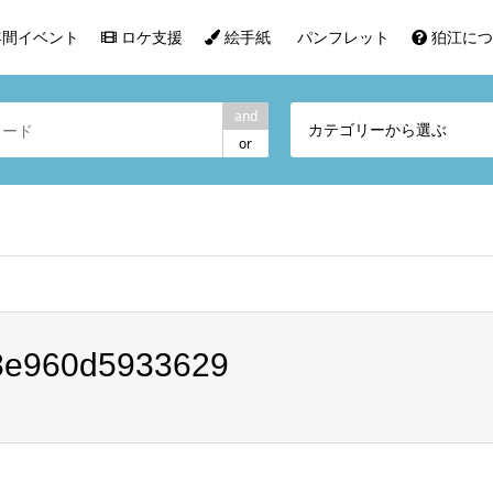
間イベント
ロケ支援
絵手紙
パンフレット
狛江につ
and
カテゴリーから選ぶ
or
8e960d5933629