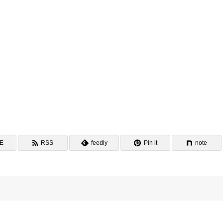
NE
RSS
feedly
Pin it
note