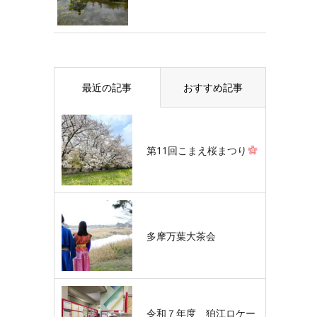
最近の記事
おすすめ記事
第11回こまえ桜まつり
多摩万葉大茶会
令和７年度 狛江ロケー