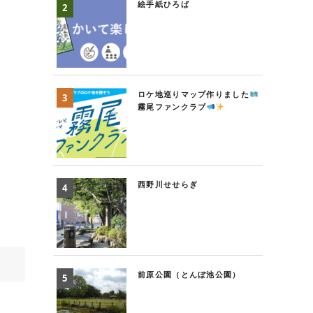
絵手紙ひろば
ロケ地巡りマップ作りました
霧尾ファンクラブ
西野川せせらぎ
前原公園（とんぼ池公園）