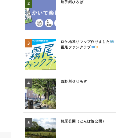
絵手紙ひろば
ロケ地巡りマップ作りました
霧尾ファンクラブ
西野川せせらぎ
前原公園（とんぼ池公園）