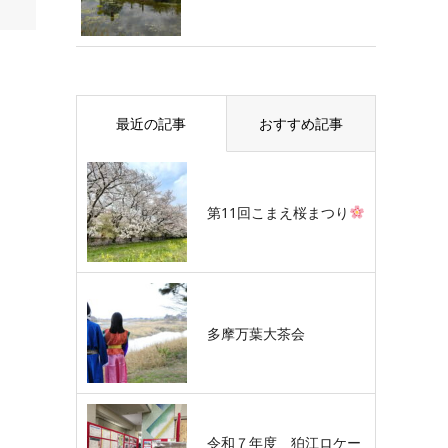
最近の記事
おすすめ記事
第11回こまえ桜まつり
多摩万葉大茶会
令和７年度 狛江ロケー