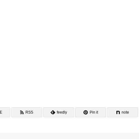
NE
RSS
feedly
Pin it
note