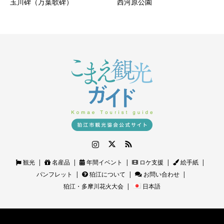
玉川碑（万葉歌碑）
西河原公園
Instagram
Twitter
RSS
観光
名産品
年間イベント
ロケ支援
絵手紙
パンフレット
狛江について
お問い合わせ
狛江・多摩川花火大会
日本語
©
狛江観光ガイド｜狛江市観光協会公式サイト
. All Rights Reserved.