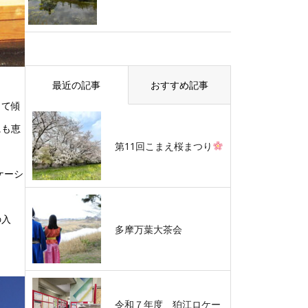
最近の記事
おすすめ記事
って傾
にも恵
第11回こまえ桜まつり
ケーシ
の入
多摩万葉大茶会
令和７年度 狛江ロケー