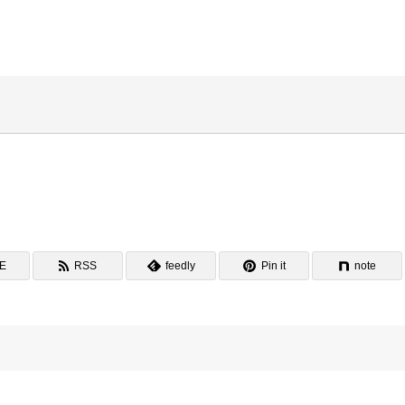
）
NE
RSS
feedly
Pin it
note