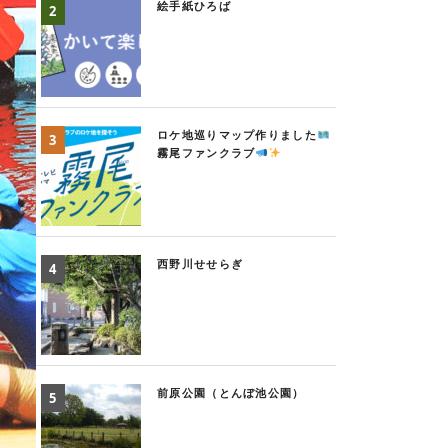
絵手紙ひろば
ロケ地巡りマップ作りました
霧尾ファンクラブ
西野川せせらぎ
前原公園（とんぼ池公園）