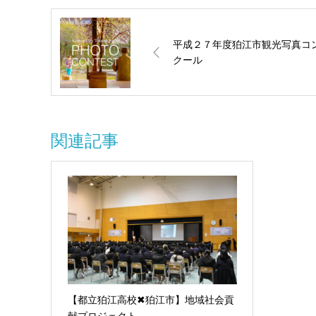
平成２７年度狛江市観光写真コ
クール
関連記事
【都立狛江高校✖狛江市】地域社会貢
献プロジェクト