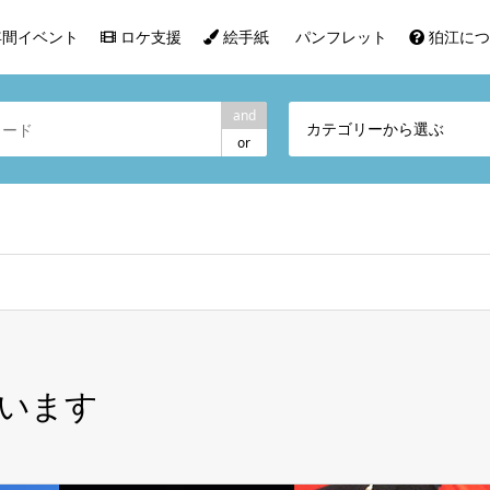
間イベント
ロケ支援
絵手紙
パンフレット
狛江につ
and
カテゴリーから選ぶ
or
います