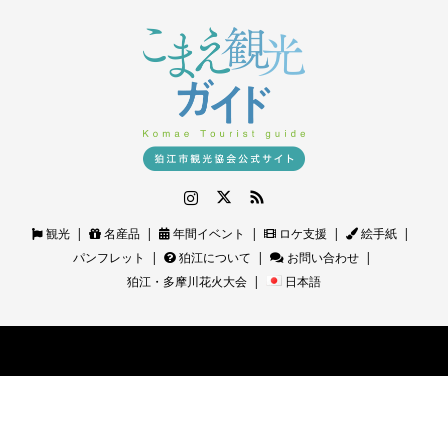
Instagram
Twitter
RSS
観光
名産品
年間イベント
ロケ支援
絵手紙
パンフレット
狛江について
お問い合わせ
狛江・多摩川花火大会
日本語
©
狛江観光ガイド｜狛江市観光協会公式サイト
. All Rights Reserved.