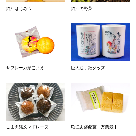
狛江はちみつ
狛江の野菜
サブレー万頭こまえ
巨大絵手紙グッズ
こまえ縄文マドレーヌ
狛江史跡銘菓 万葉最中