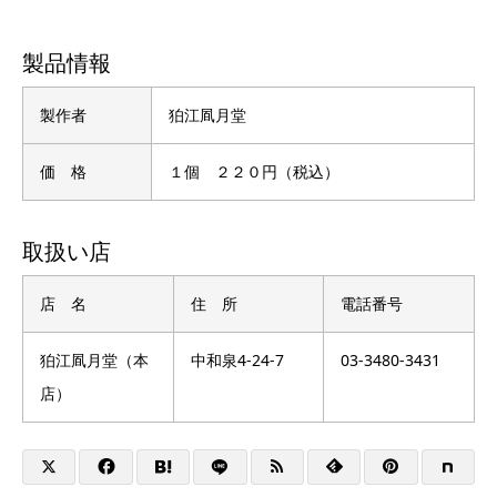
製品情報
製作者
狛江凮月堂
価 格
１個 ２２０円（税込）
取扱い店
店 名
住 所
電話番号
狛江凮月堂（本
中和泉4-24-7
03-3480-3431
店）