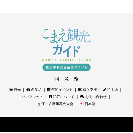
Instagram
Twitter
RSS
観光
名産品
年間イベント
ロケ支援
絵手紙
パンフレット
狛江について
お問い合わせ
狛江・多摩川花火大会
日本語
©
狛江観光ガイド｜狛江市観光協会公式サイト
. All Rights Reserved.