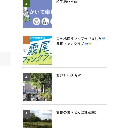
絵手紙ひろば
ロケ地巡りマップ作りました
霧尾ファンクラブ
西野川せせらぎ
前原公園（とんぼ池公園）