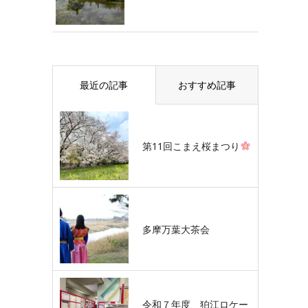
最近の記事
おすすめ記事
第11回こまえ桜まつり
多摩万葉大茶会
令和７年度 狛江ロケー