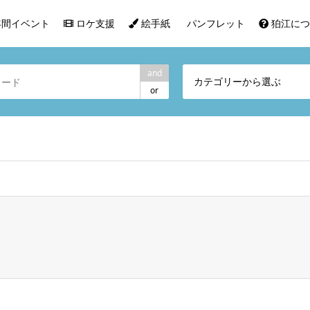
間イベント
ロケ支援
絵手紙
パンフレット
狛江につ
and
カテゴリーから選ぶ
or