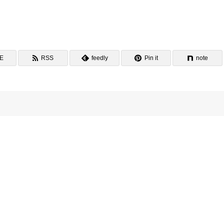
NE
RSS
feedly
Pin it
note