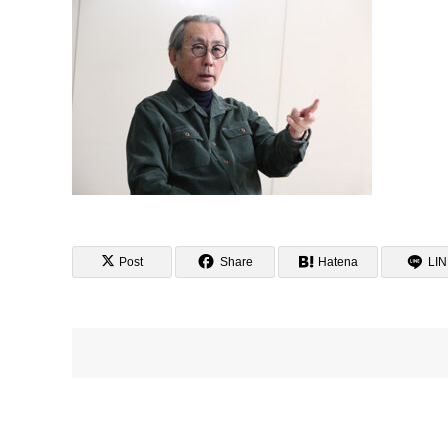
Post
Share
Hatena
LI