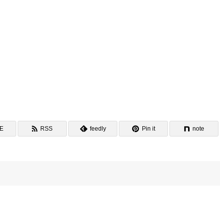
NE
RSS
feedly
Pin it
note