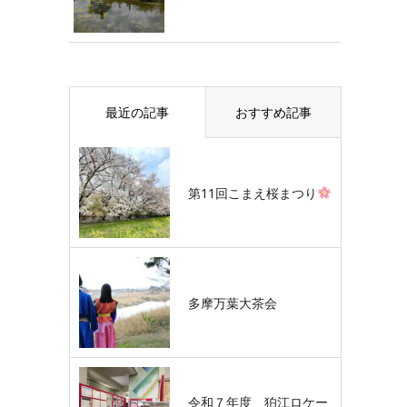
最近の記事
おすすめ記事
第11回こまえ桜まつり
多摩万葉大茶会
令和７年度 狛江ロケー