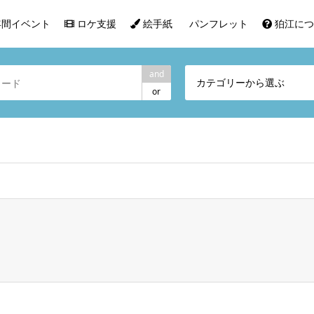
間イベント
ロケ支援
絵手紙
パンフレット
狛江につ
and
カテゴリーから選ぶ
or