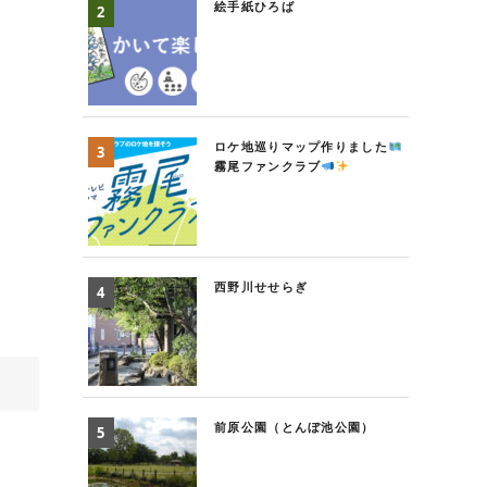
絵手紙ひろば
ロケ地巡りマップ作りました
霧尾ファンクラブ
西野川せせらぎ
前原公園（とんぼ池公園）