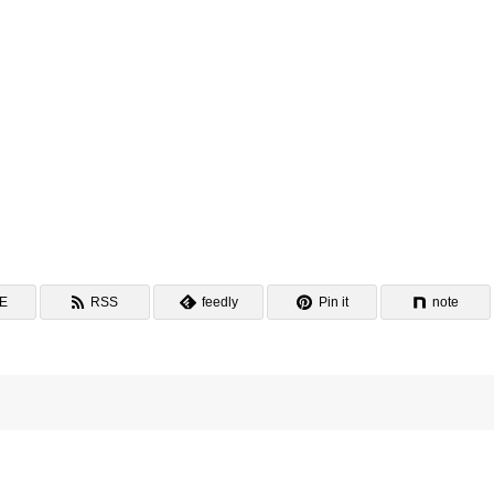
NE
RSS
feedly
Pin it
note