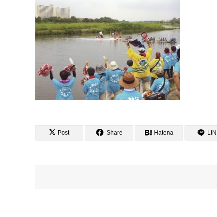
Post
Share
Hatena
LI