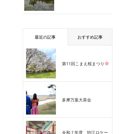
最近の記事
おすすめ記事
第11回こまえ桜まつり
多摩万葉大茶会
令和７年度 狛江ロケー