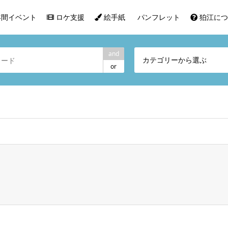
間イベント
ロケ支援
絵手紙
パンフレット
狛江につ
and
カテゴリーから選ぶ
or