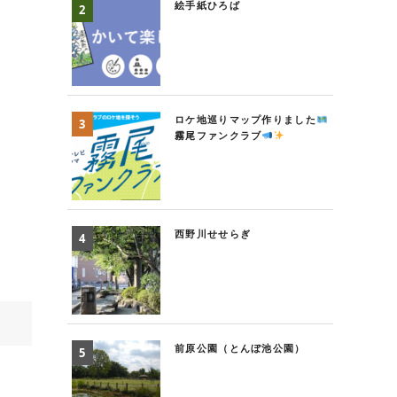
絵手紙ひろば
ロケ地巡りマップ作りました
霧尾ファンクラブ
西野川せせらぎ
前原公園（とんぼ池公園）