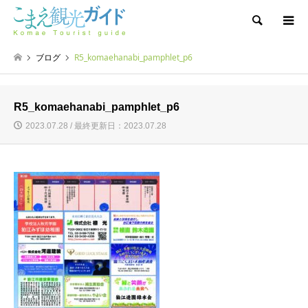
検索
ブログ
R5_komaehanabi_pamphlet_p6
R5_komaehanabi_pamphlet_p6
2023.07.28 / 最終更新日：2023.07.28