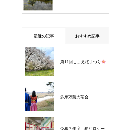
最近の記事
おすすめ記事
第11回こまえ桜まつり
多摩万葉大茶会
令和７年度 狛江ロケー