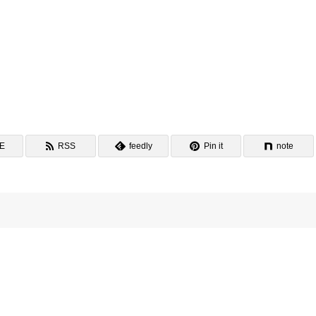
NE
RSS
feedly
Pin it
note