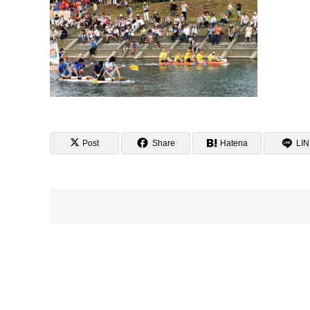
Post
Share
Hatena
LI