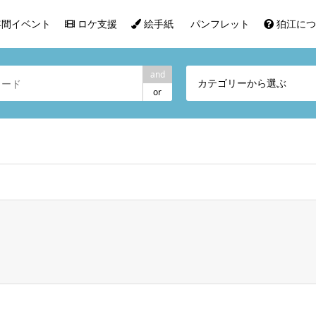
間イベント
ロケ支援
絵手紙
パンフレット
狛江につ
and
カテゴリーから選ぶ
or