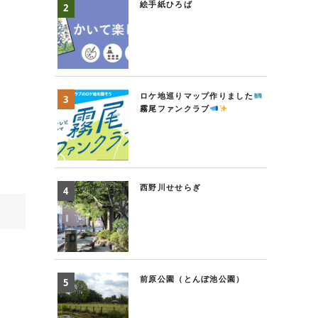
絵手紙ひろば
ロケ地巡りマップ作りました
霧尾ファンクラブ
西野川せせらぎ
前原公園（とんぼ池公園）